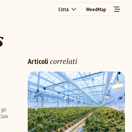
Città
WeedMap
s
correlati
Articoli
gli
Club